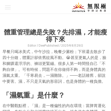
品牌故事
養生理念
體重管理總是失敗？先排濕，才能瘦
科研技術
得下來
Editor / 
Dee
Published / 
2025年8月29日
品牌系列
早餐只喝冰美式，中午沙拉，晚餐少澱粉；下班還去散步了
資訊專欄
四十分鐘，體重計卻依舊紋風不動。😭甚至更氣人的是，臉
和腳踝還浮浮的、褲頭更緊繃。很多人第一時間怪自己「不
產品專區
夠自律」。可有時候，問題不在你做得不夠，而是身體真的
濕氣太重。「千寒易去，一濕難除。」——老話雖舊，卻說
中要害。濕，不只是天氣的形容詞，也是身體的一種負擔。
「濕氣重」是什麼？
在中醫觀點裡，「濕」是一種偏性的內在環境：當脾胃運化