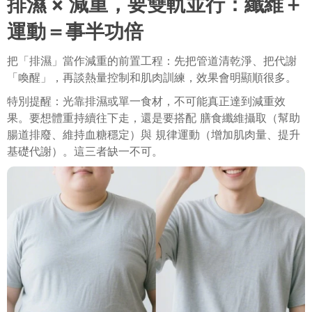
排濕 × 減重，要雙軌並行：纖維＋
運動＝事半功倍
把「排濕」當作減重的前置工程：先把管道清乾淨、把代謝
「喚醒」，再談熱量控制和肌肉訓練，效果會明顯順很多。
特別提醒：光靠排濕或單一食材，不可能真正達到減重效
果。要想體重持續往下走，還是要搭配 膳食纖維攝取（幫助
腸道排廢、維持血糖穩定）與 規律運動（增加肌肉量、提升
基礎代謝）。這三者缺一不可。