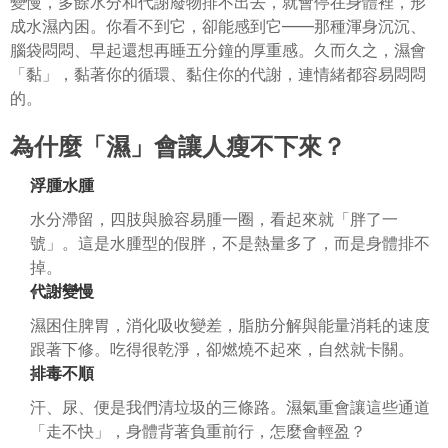
變慢，多餘水分和代謝廢物排不出去，就會停在身體裡，形
成水濕內困。你看不到它，卻能感到它——那種渾身沉沉、
腦袋悶悶、早起還想再睡五分鐘的厚重感。久而久之，濕會
「黏」，黏著你的循環、黏住你的代謝，連情緒都容易悶悶
的。
為什麼「濕」會讓人瘦不下來？
浮腫水腫
水分滯留，四肢與臉容易腫一圈，看起來就「胖了一
號」。這是水腫型的假胖，不是熱量多了，而是身體排不
掉。
代謝變慢
濕困住脾胃，消化吸收變差，脂肪分解與能量消耗的速度
跟著下修。吃得很乾淨，卻燃燒不起來，自然就卡關。
排毒不順
汗、尿、便是我們清垃圾的三條路。濕氣重會讓這些通道
「走不快」，身體背著負重前行，怎麼會輕盈？