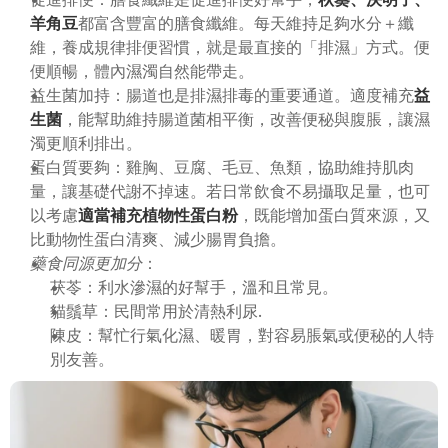
羊角豆
都富含豐富的膳食纖維。每天維持足夠水分＋纖
維，養成規律排便習慣，就是最直接的「排濕」方式。便
便順暢，體內濕濁自然能帶走。
益生菌加持：腸道也是排濕排毒的重要通道。適度補充
益
生菌
，能幫助維持腸道菌相平衡，改善便秘與腹脹，讓濕
濁更順利排出。
蛋白質要夠：雞胸、豆腐、毛豆、魚類，協助維持肌肉
量，讓基礎代謝不掉速。若日常飲食不易攝取足量，也可
以考慮
適當補充植物性蛋白粉
，既能增加蛋白質來源，又
比動物性蛋白清爽、減少腸胃負擔。
藥食同源更加分
：
茯苓：利水滲濕的好幫手，溫和且常見。
貓鬚草：民間常用於清熱利尿.
陳皮：幫忙行氣化濕、暖胃，對容易脹氣或便秘的人特
別友善。