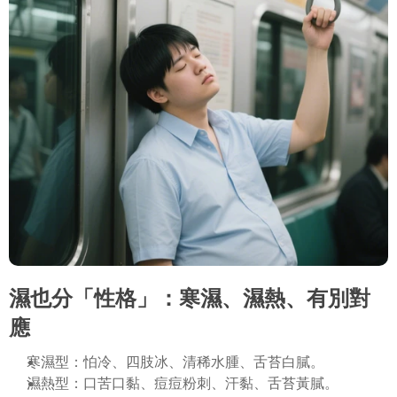
濕也分「性格」：寒濕、濕熱、有別對
應
寒濕型：怕冷、四肢冰、清稀水腫、舌苔白膩。
濕熱型：口苦口黏、痘痘粉刺、汗黏、舌苔黃膩。