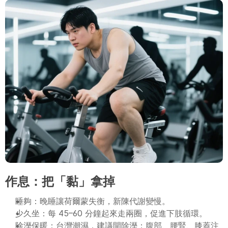
作息：把「黏」拿掉
睡夠：晚睡讓荷爾蒙失衡，新陳代謝變慢。
少久坐：每 45–60 分鐘起來走兩圈，促進下肢循環。
除溼保暖：台灣潮濕，建議開除溼；腹部、腰腎、膝蓋注