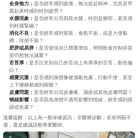
全身無力：
是否經常感到疲倦，無法提起精神，尤其是早
晨起床時感到特別疲勞？
水腫現象：
是否經常出現四肢水腫，特別是腳部，甚至感
到鞋襪緊繃？
消化不良：
是否經常感到胃脹，食慾不振，或是大便黏
稠，排便不順？
肥胖或易胖：
是否發現自己體重增加，明明飲食控制得當
卻仍然無法減重？
舌苔厚：
是否注意到自己的舌頭上有厚厚的舌苔，顏色偏
白？
感覺沉重：
是否感到身體像被濕氣包裹，行動不便，甚至
上下樓梯都感到困難？
皮膚問題：
是否經常出現皮膚癢、濕疹或其他皮膚問題？
情緒影響：
是否因為身體不適而影響到情緒，經常感到煩
躁或焦慮？
溫馨提醒：以上為一般保健資訊，非醫療診斷；若有明顯不
適，還是建議請教專業醫師。