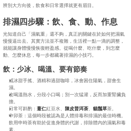
辨別大方向後，飲食和日常選擇就更有眉目。
排濕四步驟：飲、食、動、作息
光知道自己「濕氣重」還不夠，真正的關鍵在於如何把濕氣
慢慢逼出去。其實方法並不複雜，生活裡一點一滴的調整，
就能讓身體慢慢恢復輕盈感。從喝什麼、吃什麼，到怎麼
動、怎麼休息，每一步都藏著排濕的小技巧。
飲：少冰、喝溫、要有節奏
戒冰甜手搖、酒精和過甜咖啡，冰會困住陽氣，甜會生
濕。
改喝溫熱水，分段小口喝；別一次猛灌，反而加重腎臟負
擔。
日常可斟酌：
薏仁
紅豆水、
陳皮普洱茶
、
貓鬚草
茶。
申卯茶：這個時段被認為是人體排毒和排濕的最佳時機。
飲用申時茶有助於促進身體的代謝，排除體內的濕氣和毒
素。