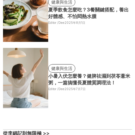
健康與生活
夏季飲食怎麼吃？3餐關鍵搭配，養出
好體感、不怕悶熱水腫
Editor /
Dee
2025年8月1日
健康與生活
小暑入伏怎麼養？健脾祛濕到茯苓薏米
粥，一篇搞懂長夏體質調理法！
Editor /
Dee
2025年7月7日
從李錦記到無限極 >>