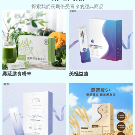
探索我們長期倍受青睞的經典商品
纖蔬膳食粉末
美極益菌