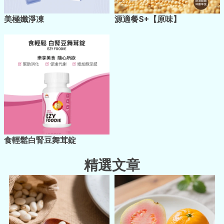
美極孅淨凍
源適餐S+【原味】
食輕鬆白腎豆舞茸錠
精選文章