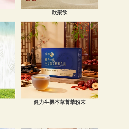
欣樂飲
健力生機本草菁萃粉末