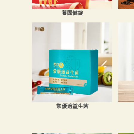
養固健錠
常優適益生菌