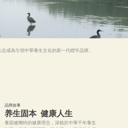
矢志成為引領中華養生文化的新一代標竿品牌。
品牌故事
养生固本  健康人生
養固健獨特的健康理念，深植於中華千年養生