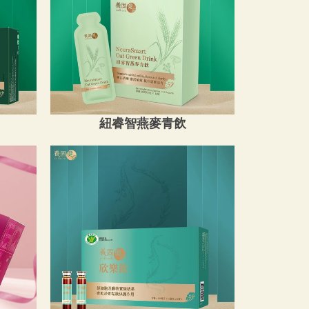
紐睿智燕麥青飲