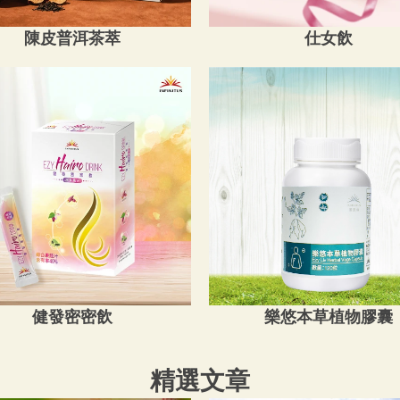
陳皮普洱茶萃
仕女飲
健發密密飲
樂悠本草植物膠囊
精選文章