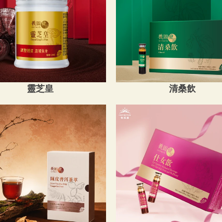
靈芝皇
清桑飲