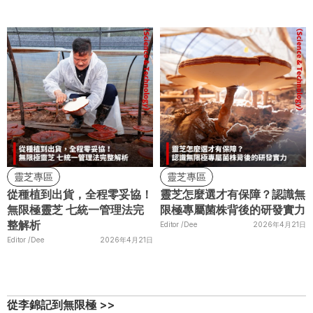
靈芝專區
靈芝專區
從種植到出貨，全程零妥協！
靈芝怎麼選才有保障？認識無
無限極靈芝 七統一管理法完
限極專屬菌株背後的研發實力
整解析
Editor /
Dee
2026年4月21日
Editor /
Dee
2026年4月21日
從李錦記到無限極 >>