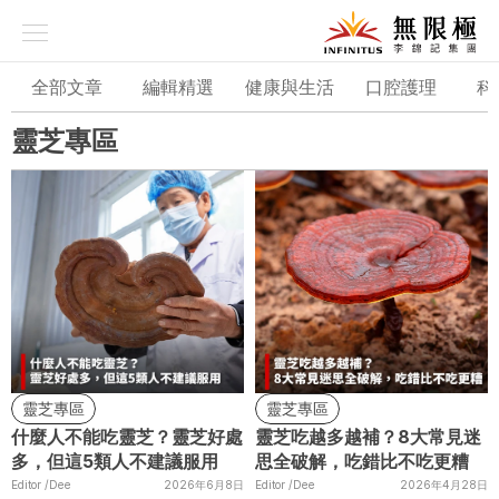
品牌故事
全部文章
編輯精選
健康與生活
口腔護理
科
養生理念
靈芝專區
科研技術
品牌系列
資訊專欄
產品專區
靈芝專區
靈芝專區
什麼人不能吃靈芝？靈芝好處
靈芝吃越多越補？8大常見迷
多，但這5類人不建議服用
思全破解，吃錯比不吃更糟
Editor /
Dee
2026年6月8日
Editor /
Dee
2026年4月28日