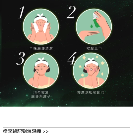
從李錦記到無限極 >>