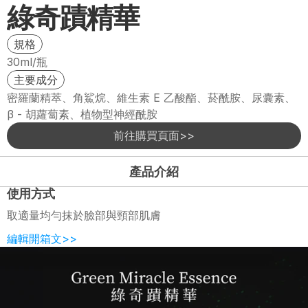
綠奇蹟精華
規格
30ml/瓶
主要成分
密羅蘭精萃、角鯊烷、維生素 E 乙酸酯、菸酰胺、尿囊素、
β - 胡蘿蔔素、植物型神經酰胺
前往購買頁面>>
產品介紹
使用方式
取適量均勻抹於臉部與頸部肌膚
編輯開箱文>>