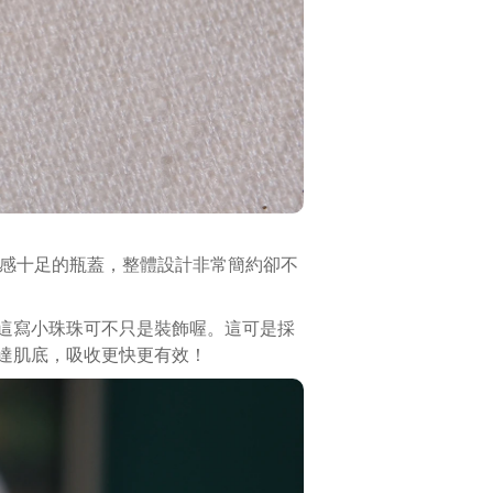
屬感十足的瓶蓋，整體設計非常簡約卻不
這寫小珠珠可不只是裝飾喔。這可是採
達肌底，吸收更快更有效！