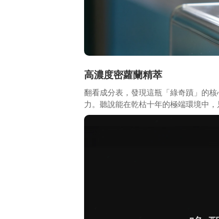
高濃度密蘿蘭精萃
翻看成分表，發現這瓶「綠奇蹟」的核
力。聽說能在乾枯十年的極端環境中，