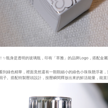
！✨瓶身是透明的玻璃瓶，印有「萃雅」的品牌Logo，搭配金
看到綠色精華，裡面竟然還有一顆顆細小的綠色小珠珠懸浮著，
因子。搭配特製壓頭設計，按壓瞬間釋放出來的鮮活能量，能直