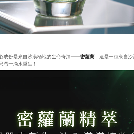
心成份是來自沙漠極地的生命奇蹟——
密蘿蘭
，這是一種來自沙
只憑一滴水重生！