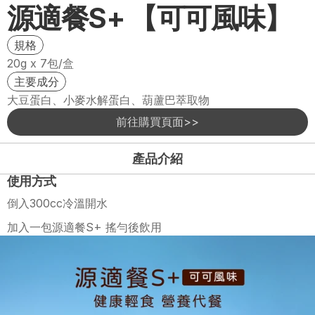
源適餐S+ 【可可風味】
規格
20g x 7包/盒
主要成分
大豆蛋白、小麥水解蛋白、葫蘆巴萃取物
前往購買頁面>>
產品介紹
使用方式
倒入300cc冷溫開水 
加入一包源適餐S+ 搖勻後飲用