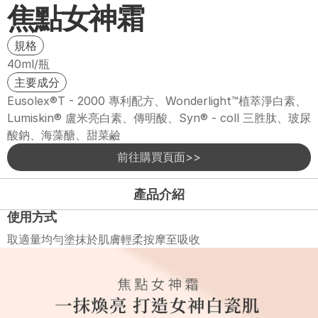
焦點女神霜
規格
40ml/瓶
主要成分
Eusolex®T - 2000 專利配方、Wonderlight™植萃淨白素、
Lumiskin® 盧米亮白素、傳明酸、Syn® - coll 三胜肽、玻尿
酸鈉、海藻醣、甜菜鹼
前往購買頁面>>
產品介紹
使用方式
取適量均勻塗抹於肌膚輕柔按摩至吸收