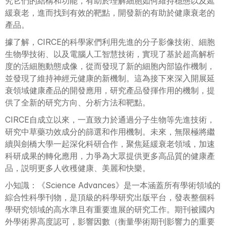
究它們的結構和功能，有助於理解細胞如何維持穩態以及延
緩衰老，進而找到有效的靶點，開發新的有助於健康衰老的
產品。
據了解，CIRCE的科學家們利用先進的分子影像技術、細胞
生物學技術、以及電腦人工智慧技術，實現了基於超高解析
度的活細胞動態成像，從而發現了新的細胞內部協作機制，
並發現了維持神經元健康的新機制。這為接下來深入開展延
衰領域健康產品的開發應用，研究產品發揮作用的機制，提
供了全新的研究方向、分析方法和靶點。
CIRCE自成立以來，一直致力於通過分子生物等先進技術，
研究中草藥功效成分的篩選和作用機制。未來，無限極將繼
續與劍橋大學一起深化科研合作，聚焦延緩衰老領域，加速
科研成果的轉化應用，力爭為大眾提供更多高品質的健康產
品，説明更多人收穫健康、美麗和快樂。
小知識：《Science Advances》是一本涵蓋所有學術領域的
綜合性科學刊物，是頂級的科學研究出版平台，發表整個科
學研究領域的高水準且有重要進展的研究工作。期刊被國內
外學術界高度認可，影響因數（衡量學術期刊影響力的重要