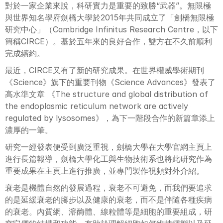
對於一家企業來說，科研實力是重要的致勝“武器”。無限極
與世界知名學府劍橋大學於2015年共同成立了「劍橋無限極
研究中心」（Cambridge Infinitus Research Centre，以下
簡稱CIRCE）。基於五年來的良好合作，雙方在不久前順利
完成續約。
最近，CIRCE又有了新的研究成果。在世界權威學術期刊
《Science》旗下的重要刊物《Science Advances》發表了
高水準文章 《The structure and global distribution of 
the endoplasmic reticulum network are actively 
regulated by lysosomes》，為下一階段合作的新篇章添上
濃厚的一筆。
研究一經發表便受到廣泛重視，劍橋大學在大學官網主頁上
進行長篇報導，劍橋大學化工與生物技術系也將此研究作為
重要成果在主頁上進行推廣，並專門製作視頻對外介紹。
衰老是機體自然的發展過程，衰老不可避免，而我們要追求
的是延緩衰老的腳步以及健康的衰老，而不是伴隨各種疾病
的衰老。內質網、溶酶體、線粒體等是細胞的重要組成，研