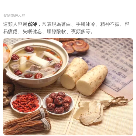
腎陽虛的人群
這類人容易
怕冷
，常表現為蒼白、手腳冰冷、精神不振、容
易疲倦、失眠健忘、腰膝酸軟、夜頻多等。