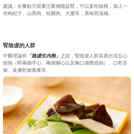
建議：在餐點方面要注重補陽益腎，可以多吃核桃，加上一
些枸杞子、山萸肉、桂圓肉、大棗等，美味而滋補。
腎陰虛的人群
中醫理論有
「陰虛生內熱」
之說，腎陰虛人群容易出現五心
煩熱（即兩個手心、兩個腳心以及胸口感覺煩熱）、口乾舌
燥、皮膚乾燥瘙癢等。