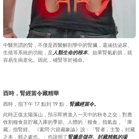
中醫所謂的腎，不僅是西醫解剖學中的腎臟，還涵括泌尿、
生殖等系統的功能，是
人類生命的根本
。如果腎氣虧損，就
容易生病老化。因此，補腎等於補命。
酉時，腎經當令藏精華
酉時，指下午 17 點到 19 點，
腎臟經當令。
此時正值太陽落山，預示即將進入一天中的秋冬之交，對應
收割糧食並貯藏入庫的季節。人體的「糧食」指氣血，「庫
藏」指腎經。 《素問·六節藏象論》說：「腎者，主蟄，封藏
之本，精之處也。」也說明了
腎臟是儲存、封藏精氣的場