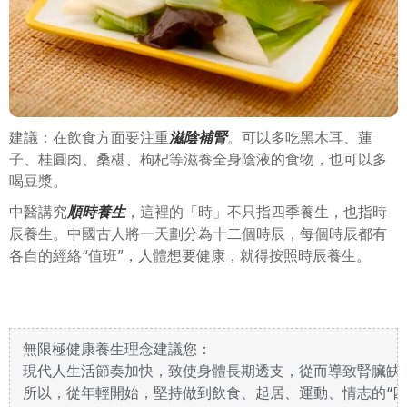
建議：在飲食方面要注重
滋陰補腎
。可以多吃黑木耳、蓮
子、桂圓肉、桑椹、枸杞等滋養全身陰液的食物，也可以多
喝豆漿。
中醫講究
順時養生
，這裡的「時」不只指四季養生，也指時
辰養生。中國古人將一天劃分為十二個時辰，每個時辰都有
各自的經絡“值班”，人體想要健康，就得按照時辰養生。
無限極健康養生理念建議您：
現代人生活節奏加快，致使身體長期透支，從而導致腎臟缺
所以，從年輕開始，堅持做到飲食、起居、運動、情志的“四