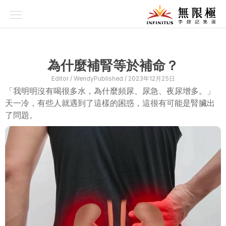
品牌故事
養生理念
為什麼補腎等於補命？
科研技術
Editor / 
Wendy
Published / 
2023年12月25日
「我明明沒有喝很多水，為什麼頻尿、尿急、夜尿增多。」
品牌系列
天一冷，有些人就遇到了這樣的困惑，這很有可能是腎臟出
了問題。
資訊專欄
產品專區