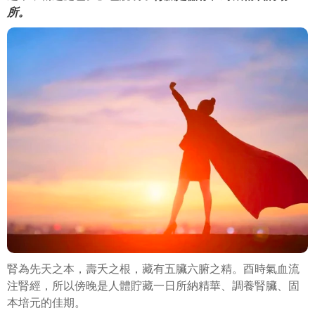
所。
腎為先天之本，壽夭之根，藏有五臟六腑之精。酉時氣血流
注腎經，所以傍晚是人體貯藏一日所納精華、調養腎臟、固
本培元的佳期。